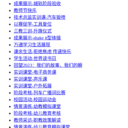
成果展示-城轨阶段验收
教师节快乐
技术总监实训课-汽车钣喷
以赛促学-工具复位
三教三训-升旗仪式
成果展示-shake it型体操
万通学习生活展现
课余生活-拒绝焦虑 传递快乐
学生活动-世界读书日
回望2023：我们的故事，我们的瞬
实训课堂-电子商务课
实训课堂-声乐课
实训课堂-户外拓展
阶段考核-列车广播词比赛
校园活动-校园运动会
情景演练-幼教模拟课堂
阶段考核-幼儿教育考核
教师采访-职教政策解读
情景演练-幼儿教育模拟课堂