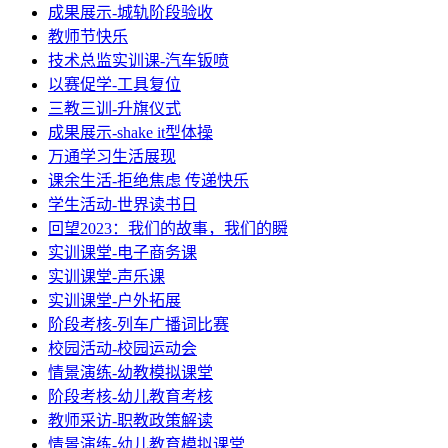
成果展示-城轨阶段验收
教师节快乐
技术总监实训课-汽车钣喷
以赛促学-工具复位
三教三训-升旗仪式
成果展示-shake it型体操
万通学习生活展现
课余生活-拒绝焦虑 传递快乐
学生活动-世界读书日
回望2023：我们的故事，我们的瞬
实训课堂-电子商务课
实训课堂-声乐课
实训课堂-户外拓展
阶段考核-列车广播词比赛
校园活动-校园运动会
情景演练-幼教模拟课堂
阶段考核-幼儿教育考核
教师采访-职教政策解读
情景演练-幼儿教育模拟课堂