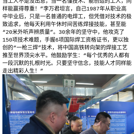
当工人不是没出息，当一名懂技术、能创造的工人，同
样能赢得尊重！”李万君坦言，自己1987年从职业高
中毕业后，只是一名普通的电焊工，但凭借对技术的极
致追求，他每天利用午休时间苦练焊接技能，甚至能
“20米外听声辨质量”。30余年的坚守中，他攻克了
150项技术难题，手握6项国际焊工资格证书，更以独
创的“一枪三焊”技术，将中国高铁转向架的焊接工艺
推至世界顶尖水平。他鼓励学生：“每个优秀的人都有
一段沉默的扎根时光。只要坚守信念，技能人才同样能
走出精彩人生！”